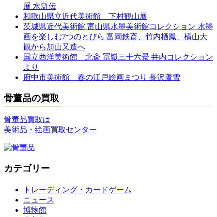
展 水滸伝
和歌山県立近代美術館 下村観山展
茨城県近代美術館 富山県水墨美術館コレクション 水墨
画を楽しむ7つのとびら 富岡鉄斎、竹内栖鳳、横山大
観から加山又造へ
国立西洋美術館 北斎 冨嶽三十六景 井内コレクション
より
府中市美術館 春の江戸絵画まつり 長沢蘆雪
骨董品の買取
骨董品買取は
美術品・絵画買取センター
カテゴリー
トレーディング・カードゲーム
ニュース
博物館