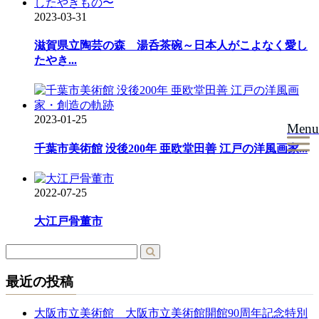
ョ
2023-03-31
ン
滋賀県立陶芸の森 湯呑茶碗～日本人がこよなく愛し
たやき...
2023-01-25
Menu
千葉市美術館 没後200年 亜欧堂田善 江戸の洋風画家...
2022-07-25
大江戸骨董市
最近の投稿
大阪市立美術館 大阪市立美術館開館90周年記念特別