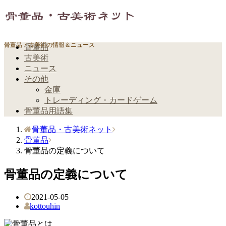
骨董品・古美術の情報＆ニュース
骨董品
古美術
ニュース
その他
金庫
トレーディング・カードゲーム
骨董品用語集
骨董品・古美術ネット
骨董品
骨董品の定義について
骨董品の定義について
2021-05-05
kottouhin