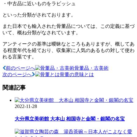
・中古品に近いものをラビッシュ
といった分類がされております。
また日本でも輸入された骨董品については、この定義に基づ
いて、概ね分類がなされています。
アンティークの基準は曖昧なところもありますが、概してあ
る程度年代を経ており、収集家に人気のあるもの対して使わ
れる言葉です。
前のページへ
骨董品・古美術
投
次のページへ
骨董の意味とは
稿
関連記事
ナ
ビ
2022-11-28
ゲ
ー
大分県立美術館 大本山 相国寺と金閣・銀閣の名宝
シ