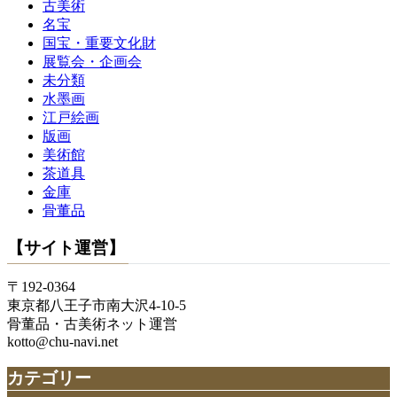
古美術
名宝
国宝・重要文化財
展覧会・企画会
未分類
水墨画
江戸絵画
版画
美術館
茶道具
金庫
骨董品
【サイト運営】
〒192-0364
東京都八王子市南大沢4-10-5
骨董品・古美術ネット運営
kotto@chu-navi.net
カテゴリー