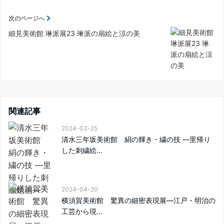
次のページへ
細見美術館 琳派展23 琳派の扇絵と涼の美
関連記事
2024-03-25
清水三年坂美術館 絹の輝き・繍の技 —里帰り
した刺繍絵...
2024-04-20
横須賀美術館 驚異の細密表現展—江戸・明治の
工芸から現...