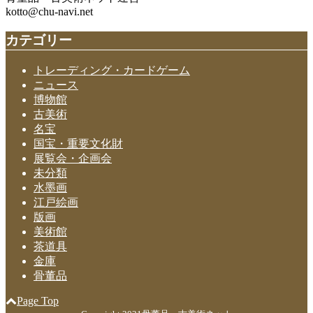
kotto@chu-navi.net
カテゴリー
トレーディング・カードゲーム
ニュース
博物館
古美術
名宝
国宝・重要文化財
展覧会・企画会
未分類
水墨画
江戸絵画
版画
美術館
茶道具
金庫
骨董品
Page Top