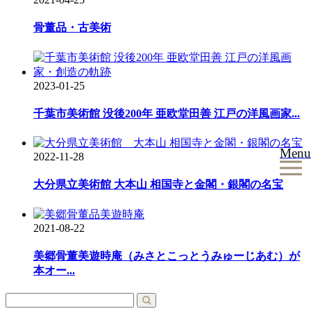
ゲ
骨董品・古美術
ー
シ
ョ
2023-01-25
ン
千葉市美術館 没後200年 亜欧堂田善 江戸の洋風画家...
Menu
2022-11-28
大分県立美術館 大本山 相国寺と金閣・銀閣の名宝
2021-08-22
美郷骨董美遊時庵（みさとこっとうみゅーじあむ）が
本オー...