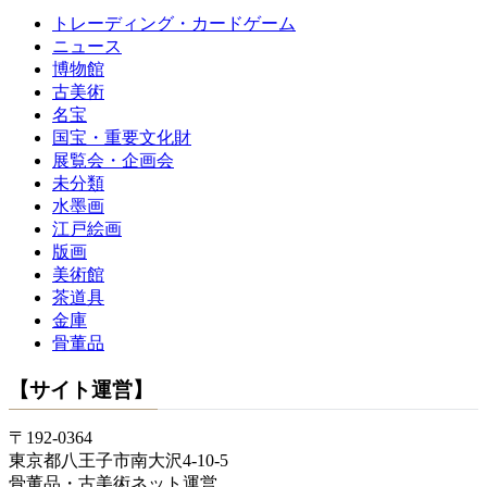
トレーディング・カードゲーム
ニュース
博物館
古美術
名宝
国宝・重要文化財
展覧会・企画会
未分類
水墨画
江戸絵画
版画
美術館
茶道具
金庫
骨董品
【サイト運営】
〒192-0364
東京都八王子市南大沢4-10-5
骨董品・古美術ネット運営