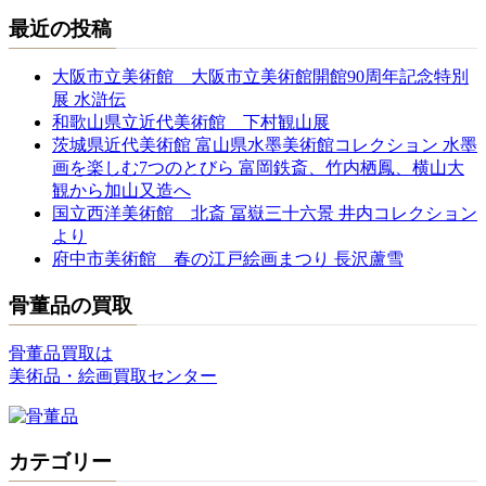
最近の投稿
大阪市立美術館 大阪市立美術館開館90周年記念特別
展 水滸伝
和歌山県立近代美術館 下村観山展
茨城県近代美術館 富山県水墨美術館コレクション 水墨
画を楽しむ7つのとびら 富岡鉄斎、竹内栖鳳、横山大
観から加山又造へ
国立西洋美術館 北斎 冨嶽三十六景 井内コレクション
より
府中市美術館 春の江戸絵画まつり 長沢蘆雪
骨董品の買取
骨董品買取は
美術品・絵画買取センター
カテゴリー