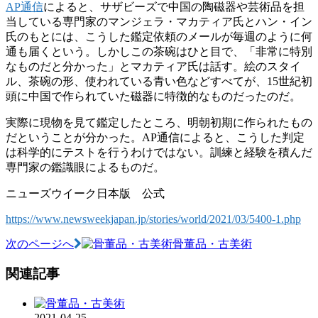
AP通信
によると、サザビーズで中国の陶磁器や芸術品を担
当している専門家のマンジェラ・マカティア氏とハン・イン
氏のもとには、こうした鑑定依頼のメールが毎週のように何
通も届くという。しかしこの茶碗はひと目で、「非常に特別
なものだと分かった」とマカティア氏は話す。絵のスタイ
ル、茶碗の形、使われている青い色などすべてが、15世紀初
頭に中国で作られていた磁器に特徴的なものだったのだ。
実際に現物を見て鑑定したところ、明朝初期に作られたもの
だということが分かった。AP通信によると、こうした判定
は科学的にテストを行うわけではない。訓練と経験を積んだ
専門家の鑑識眼によるものだ。
ニューズウイーク日本版 公式
https://www.newsweekjapan.jp/stories/world/2021/03/5400-1.php
次のページへ
骨董品・古美術
投
稿
関連記事
ナ
ビ
2021-04-25