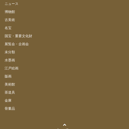
ニュース
博物館
古美術
名宝
国宝・重要文化財
展覧会・企画会
未分類
水墨画
江戸絵画
版画
美術館
茶道具
金庫
骨董品