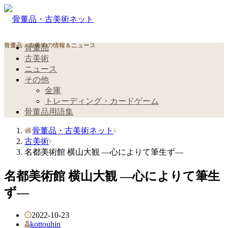
骨董品・古美術の情報＆ニュース
骨董品
古美術
ニュース
その他
金庫
トレーディング・カードゲーム
骨董品用語集
骨董品・古美術ネット
古美術
名都美術館 横山大観 —心によりて筆生ず—
名都美術館 横山大観 —心によりて筆生
ず—
2022-10-23
kottouhin