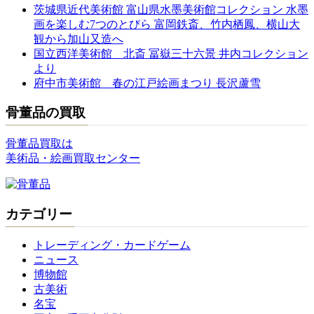
茨城県近代美術館 富山県水墨美術館コレクション 水墨
画を楽しむ7つのとびら 富岡鉄斎、竹内栖鳳、横山大
観から加山又造へ
国立西洋美術館 北斎 冨嶽三十六景 井内コレクション
より
府中市美術館 春の江戸絵画まつり 長沢蘆雪
骨董品の買取
骨董品買取は
美術品・絵画買取センター
カテゴリー
トレーディング・カードゲーム
ニュース
博物館
古美術
名宝