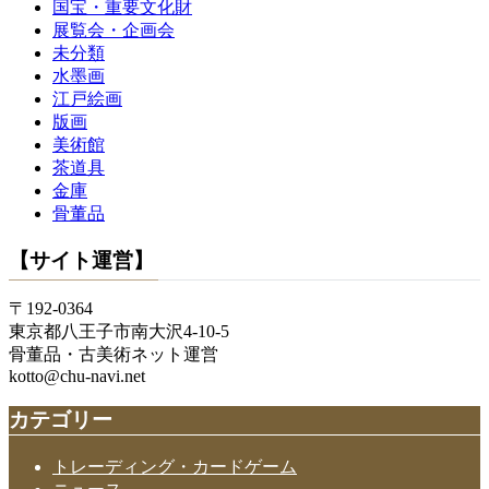
国宝・重要文化財
展覧会・企画会
未分類
水墨画
江戸絵画
版画
美術館
茶道具
金庫
骨董品
【サイト運営】
〒192-0364
東京都八王子市南大沢4-10-5
骨董品・古美術ネット運営
kotto@chu-navi.net
カテゴリー
トレーディング・カードゲーム