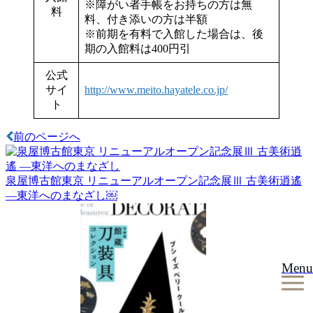
※障がい者手帳をお持ちの方は無
料
料、付き添いの方は半額
※前期を有料で入館した場合は、後
期の入館料は400円引
公式
サイ
http://www.meito.hayatele.co.jp/
ト
前のページへ
投
稿
泉屋博古館東京 リニューアルオープン記念展Ⅲ 古美術逍遙
ナ
―東洋へのまなざし￼
ビ
ゲ
ー
Menu
シ
ョ