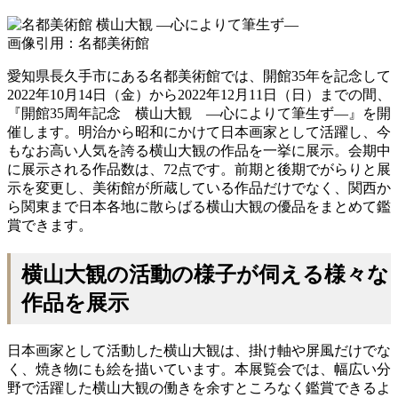
画像引用：名都美術館
愛知県長久手市にある名都美術館では、開館35年を記念して
2022年10月14日（金）から2022年12月11日（日）までの間、
『開館35周年記念 横山大観 —心によりて筆生ず—』を開
催します。明治から昭和にかけて日本画家として活躍し、今
もなお高い人気を誇る横山大観の作品を一挙に展示。会期中
に展示される作品数は、72点です。前期と後期でがらりと展
示を変更し、美術館が所蔵している作品だけでなく、関西か
ら関東まで日本各地に散らばる横山大観の優品をまとめて鑑
賞できます。
横山大観の活動の様子が伺える様々な
作品を展示
日本画家として活動した横山大観は、掛け軸や屏風だけでな
く、焼き物にも絵を描いています。本展覧会では、幅広い分
野で活躍した横山大観の働きを余すところなく鑑賞できるよ