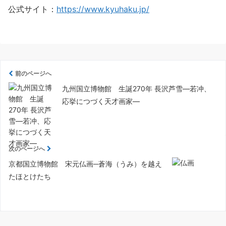
公式サイト：
https://www.kyuhaku.jp/
前のページへ
九州国立博物館 生誕270年 長沢芦雪—若冲、
応挙につづく天才画家—
次のページへ
京都国立博物館 宋元仏画─蒼海（うみ）を越え
たほとけたち