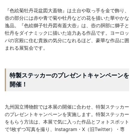
『色絵菊牡丹花盆図大蓋物』は土台や取っ手を金で飾り、
壺の部分には赤や青で菊や牡丹などの花を描いた華やかな
逸品。『色絵獅子牡丹図有蓋大壺』は、壺の胴部に獅子と
牡丹をダイナミックに描いた迫力ある作品です。ヨーロッ
パの宮殿に住む貴族の気分になれるほど、豪華な作品に囲
まれる展覧会です。
特製ステッカーのプレゼントキャンペーンを
開催！
九州国立博物館では本展の開催に合わせ、特製ステッカー
のプレゼントキャンペーンを実施します。特製ステッカー
をもらう方法は、本展で気に入った作品とフォトスポット
で1枚ずつ写真を撮り、Instagram・X（旧Twitter）・専