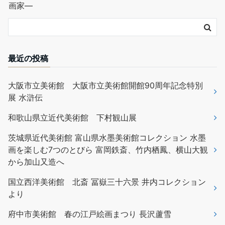
最近の投稿
大阪市立美術館 大阪市立美術館開館90周年記念特別
展 水滸伝
和歌山県立近代美術館 下村観山展
茨城県近代美術館 富山県水墨美術館コレクション 水墨
画を楽しむ7つのとびら 富岡鉄斎、竹内栖鳳、横山大観
から加山又造へ
国立西洋美術館 北斎 冨嶽三十六景 井内コレクション
より
府中市美術館 春の江戸絵画まつり 長沢蘆雪