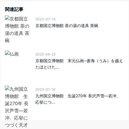
関連記事
2023-07-15
京都国立博物館 茶の湯の道具 茶碗
2025-09-25
京都国立博物館 宋元仏画─蒼海（うみ）を越え
たほとけた...
2024-01-18
九州国立博物館 生誕270年 長沢芦雪—若冲、
応挙につ...