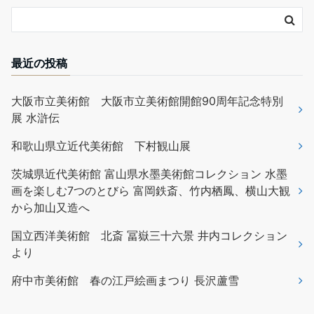
最近の投稿
大阪市立美術館 大阪市立美術館開館90周年記念特別
展 水滸伝
和歌山県立近代美術館 下村観山展
茨城県近代美術館 富山県水墨美術館コレクション 水墨
画を楽しむ7つのとびら 富岡鉄斎、竹内栖鳳、横山大観
から加山又造へ
国立西洋美術館 北斎 冨嶽三十六景 井内コレクション
より
府中市美術館 春の江戸絵画まつり 長沢蘆雪