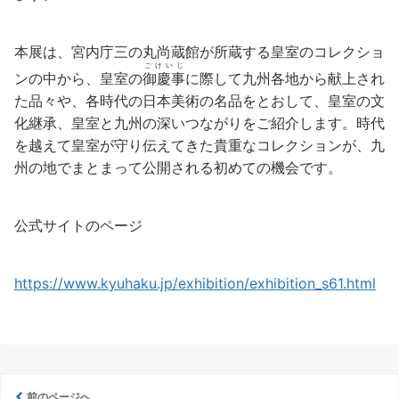
本展は、宮内庁三の丸尚蔵館が所蔵する皇室のコレクショ
ごけいじ
ンの中から、皇室の
御慶事
に際して九州各地から献上され
た品々や、各時代の日本美術の名品をとおして、皇室の文
化継承、皇室と九州の深いつながりをご紹介します。時代
を越えて皇室が守り伝えてきた貴重なコレクションが、九
州の地でまとまって公開される初めての機会です。
公式サイトのページ
https://www.kyuhaku.jp/exhibition/exhibition_s61.html
前のページへ