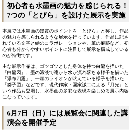
初心者も水墨画の魅力を感じられる！
7つの「とびら」を設けた展示を実施
本展では水墨画の鑑賞のポイントを「とびら」と称し、作品
の魅力を感じられるような展示を行っています。作品に記さ
れている文字と絵のコラボレーションや、筆の痕跡など、初
心者も分かりやすいポイントに注目して展示を構成している
のが特徴です。
主な展示作品は、ゴツゴツとした身体を持つ白龍を描いた
『白龍図』、墨の濃淡で滝から水が流れ落ちる様子を描いた
『瀑布四題』、一頭のライオンが吠えている様子を描いた
『獅子図』などです。現代作家・園家誠二による『月光』と
いう作品も登場し、水墨画の多彩な表現を楽しめる展示内容
になっています。
6月7日（日）には展覧会に関連した講
演会を開催予定