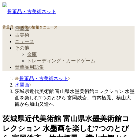
骨董品・古美術の情報＆ニュース
骨董品
古美術
ニュース
その他
金庫
トレーディング・カードゲーム
骨董品用語集
骨董品・古美術ネット
水墨画
茨城県近代美術館 富山県水墨美術館コレクション 水墨
画を楽しむ7つのとびら 富岡鉄斎、竹内栖鳳、横山大
観から加山又造へ
茨城県近代美術館 富山県水墨美術館コ
レクション 水墨画を楽しむ7つのとび