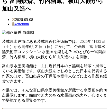
ら 富岡鉄斎、竹内栖鳳、横山大観から
加山又造へ
2026-05-08
kottouhin
茨城県水戸市にある茨城県近代美術館では、2026年4月25日
（土）から同年6月21日（日）にかけて、企画展「富山県水
墨美術館コレクション 水墨画を楽しむ7つのとびら━富岡鉄
斎、竹内栖鳳、横山大観から加山又造へ」を開催。
富山県水墨美術館は、主に近代日本の水墨画を所蔵・展示し
ている美術館です。横山大観をはじめとした日本を代表する
作家のほか、富山出身の下保昭や篁牛人などによる作品も鑑
賞できます。
本展では、そんな富山県水墨美術館が所蔵する水墨画を約70
点展示します。繊細で迫力のある水墨画の魅力を、心ゆくま
で堪能できる展覧会です。