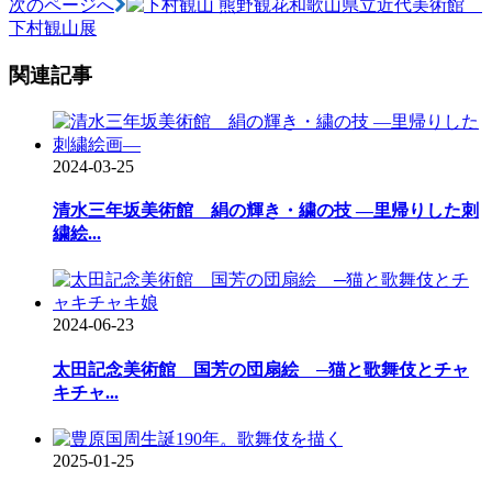
次のページへ
和歌山県立近代美術館
ョ
下村観山展
ン
関連記事
2024-03-25
清水三年坂美術館 絹の輝き・繍の技 —里帰りした刺
繍絵...
2024-06-23
太田記念美術館 国芳の団扇絵 ─猫と歌舞伎とチャ
キチャ...
2025-01-25