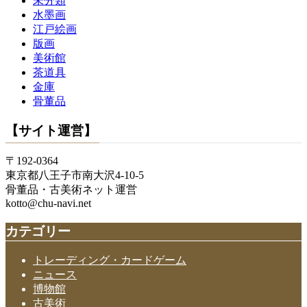
未分類
水墨画
江戸絵画
版画
美術館
茶道具
金庫
骨董品
【サイト運営】
〒192-0364
東京都八王子市南大沢4-10-5
骨董品・古美術ネット運営
kotto@chu-navi.net
カテゴリー
トレーディング・カードゲーム
ニュース
博物館
古美術