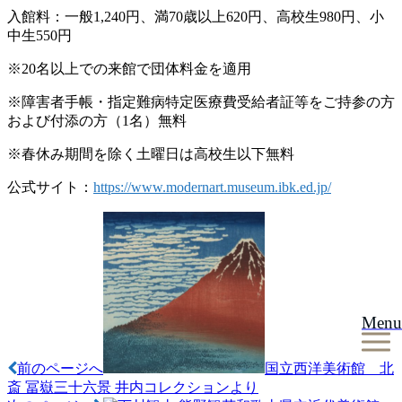
入館料：一般1,240円、満70歳以上620円、高校生980円、小
中生550円
※20名以上での来館で団体料金を適用
※障害者手帳・指定難病特定医療費受給者証等をご持参の方
および付添の方（1名）無料
※春休み期間を除く土曜日は高校生以下無料
公式サイト：
https://www.modernart.museum.ibk.ed.jp/
投
稿
ナ
ビ
Menu
ゲ
ー
前のページへ
国立西洋美術館 北
斎 冨嶽三十六景 井内コレクションより
シ