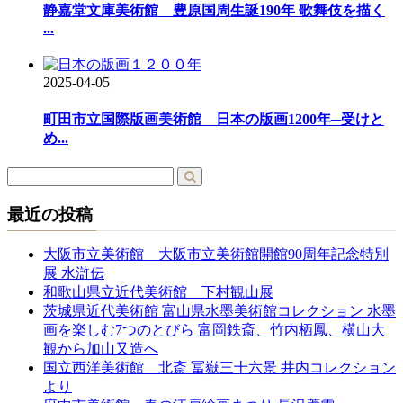
静嘉堂文庫美術館 豊原国周生誕190年 歌舞伎を描く
...
2025-04-05
町田市立国際版画美術館 日本の版画1200年─受けと
め...
最近の投稿
大阪市立美術館 大阪市立美術館開館90周年記念特別
展 水滸伝
和歌山県立近代美術館 下村観山展
茨城県近代美術館 富山県水墨美術館コレクション 水墨
画を楽しむ7つのとびら 富岡鉄斎、竹内栖鳳、横山大
観から加山又造へ
国立西洋美術館 北斎 冨嶽三十六景 井内コレクション
より