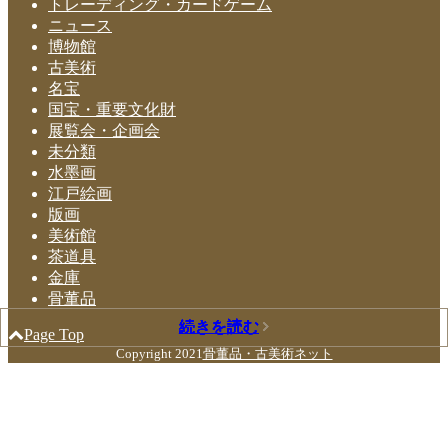
トレーディング・カードゲーム
ニュース
博物館
古美術
名宝
国宝・重要文化財
展覧会・企画会
未分類
水墨画
江戸絵画
版画
美術館
茶道具
金庫
骨董品
続きを読む
続きを読む
続きを読む
続きを読む
続きを読む
続きを読む
続きを読む
続きを読む
続きを読む
続きを読む
Page Top
Copyright 2021
骨董品・古美術ネット