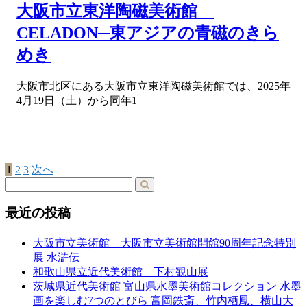
大阪市立東洋陶磁美術館
CELADON─東アジアの青磁のきら
めき
大阪市北区にある大阪市立東洋陶磁美術館では、2025年
4月19日（土）から同年1
1
2
3
次へ
投
稿
最近の投稿
の
ペ
大阪市立美術館 大阪市立美術館開館90周年記念特別
展 水滸伝
ー
和歌山県立近代美術館 下村観山展
ジ
茨城県近代美術館 富山県水墨美術館コレクション 水墨
画を楽しむ7つのとびら 富岡鉄斎、竹内栖鳳、横山大
送