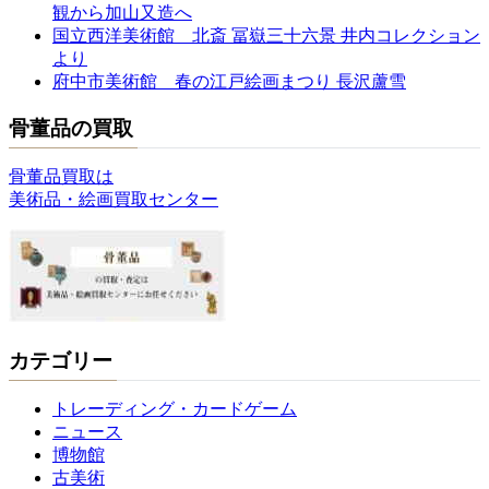
観から加山又造へ
り
国立西洋美術館 北斎 冨嶽三十六景 井内コレクション
より
府中市美術館 春の江戸絵画まつり 長沢蘆雪
骨董品の買取
骨董品買取は
美術品・絵画買取センター
カテゴリー
トレーディング・カードゲーム
ニュース
博物館
古美術