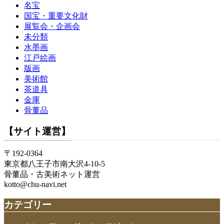
名宝
国宝・重要文化財
展覧会・企画会
未分類
水墨画
江戸絵画
版画
美術館
茶道具
金庫
骨董品
【サイト運営】
〒192-0364
東京都八王子市南大沢4-10-5
骨董品・古美術ネット運営
kotto@chu-navi.net
カテゴリー