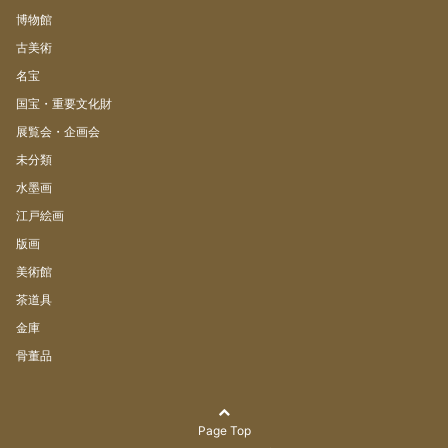
博物館
古美術
名宝
国宝・重要文化財
展覧会・企画会
未分類
水墨画
江戸絵画
版画
美術館
茶道具
金庫
骨董品
Page Top