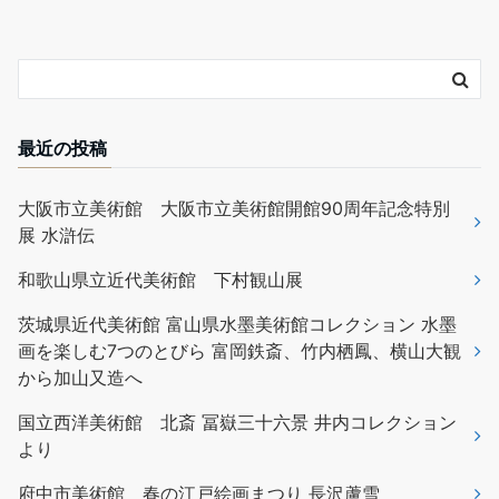
最近の投稿
大阪市立美術館 大阪市立美術館開館90周年記念特別
展 水滸伝
和歌山県立近代美術館 下村観山展
茨城県近代美術館 富山県水墨美術館コレクション 水墨
画を楽しむ7つのとびら 富岡鉄斎、竹内栖鳳、横山大観
から加山又造へ
国立西洋美術館 北斎 冨嶽三十六景 井内コレクション
より
府中市美術館 春の江戸絵画まつり 長沢蘆雪