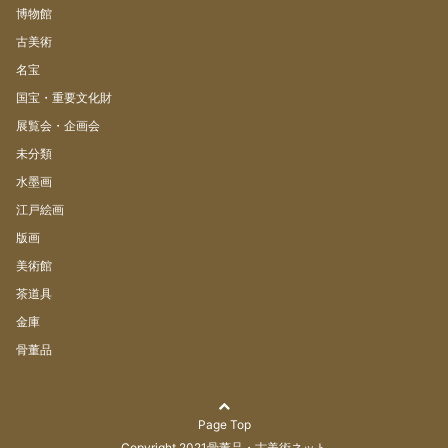
博物館
古美術
名宝
国宝・重要文化財
展覧会・企画会
未分類
水墨画
江戸絵画
版画
美術館
茶道具
金庫
骨董品
Page Top
Copyright 2021
骨董品・古美術ネット